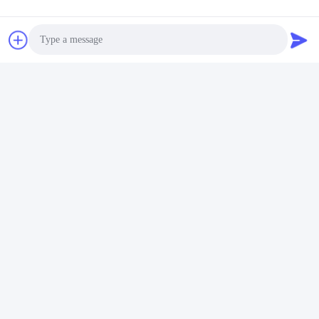
Photo
Video Call
Audio Call
हमसे संपर्क करें
Changzhou Junhe Technology
Stock Co.,Ltd.
ई-मेल