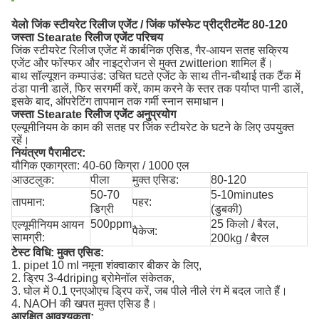
येलो जिंक स्टीयरेट रिलीज एजेंट / जिंक फॉस्फेट प्रीट्रीटमेंट 80-120
जस्ता Stearate रिलीज एजेंट परिचय
जिंक स्टीयरेट रिलीज एजेंट में कार्बनिक एसिड, गैर-आयन सतह सक्रिय
एजेंट और फॉस्फर और नाइट्रोजन से मुक्त zwitterion शामिल हैं।
बाथ सॉल्यूशन कम्पाउंड: उचित घटते एजेंट के साथ तीन-चौथाई तक टैंक में
ठंडा पानी डालें, फिर सरगर्मी करें, काम करने के स्तर तक पर्याप्त पानी डालें,
इसके बाद, ऑपरेटिंग तापमान तक गर्मी स्नान समाधान।
जस्ता Stearate रिलीज एजेंट अनुप्रयोग
एल्यूमीनियम के काम की सतह पर जिंक स्टीयरेट के घटने के लिए उपयुक्त
रहें।
नियंत्रण पैरामीटर:
यौगिक एकाग्रता: 40-60 किग्रा / 1000 एल
आउटलुक:
पीला
मुक्त एसिड:
80-120
50-70
5-10minutes
तापमान:
पहर:
डिग्री
(डुबकी)
500ppm
25 किलो / बैरल,
एल्यूमीनियम आयन
पैकेज:
सामग्री:
200kg / बैरल
टेस्ट विधि: मुक्त एसिड:
1. pipet 10 ml नमूना शंक्वाकार बीकर के लिए,
2. ड्रिप 3-4driping ब्रोमेनॉल संकेतक,
3. घोल में 0.1 एनएओएच ड्रिप करें, जब पीले नीले रंग में बदल जाते हैं।
4. NAOH की खपत मुक्त एसिड है।
आरक्षित आवश्यकता: