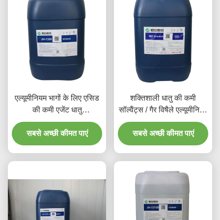
एल्यूमीनियम भागों के लिए एसिड
शक्तिशाली धातु की कमी
की कमी एजेंट धातु
सॉल्वैंट्स / गैर विषैले एल्यूमीनियम
Pretreatment रसायन
सफाई समाधान
सबसे अच्छी कीमत पाएं
सबसे अच्छी कीमत पाएं