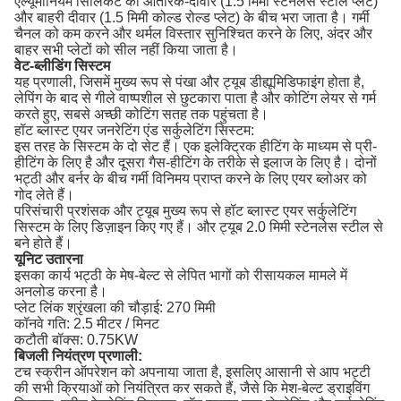
एल्यूमीनियम सिलिकेट को आंतरिक-दीवार (1.5 मिमी स्टेनलेस स्टील प्लेट)
और बाहरी दीवार (1.5 मिमी कोल्ड रोल्ड प्लेट) के बीच भरा जाता है।
गर्मी
चैनल को कम करने और थर्मल विस्तार सुनिश्चित करने के लिए, अंदर और
बाहर सभी प्लेटों को सील नहीं किया जाता है।
वेट-ब्लीडिंग सिस्टम
यह प्रणाली, जिसमें मुख्य रूप से पंखा और ट्यूब डीह्यूमिडिफाइंग होता है,
लेपिंग के बाद से गीले वाष्पशील से छुटकारा पाता है और कोटिंग लेयर से गर्म
करते हुए, सबसे अच्छी कोटिंग सतह तक पहुंचता है।
हॉट ब्लास्ट एयर जनरेटिंग एंड सर्कुलेटिंग सिस्टम:
इस तरह के सिस्टम के दो सेट हैं।
एक इलेक्ट्रिक हीटिंग के माध्यम से प्री-
हीटिंग के लिए है और दूसरा गैस-हीटिंग के तरीके से इलाज के लिए है।
दोनों
भट्ठी और बर्नर के बीच गर्मी विनिमय प्राप्त करने के लिए एयर ब्लोअर को
गोद लेते हैं।
परिसंचारी प्रशंसक और ट्यूब मुख्य रूप से हॉट ब्लास्ट एयर सर्कुलेटिंग
सिस्टम के लिए डिज़ाइन किए गए हैं।
और ट्यूब 2.0 मिमी स्टेनलेस स्टील से
बने होते हैं।
यूनिट उतारना
इसका कार्य भट्ठी के मेष-बेल्ट से लेपित भागों को रीसायकल मामले में
अनलोड करना है।
प्लेट लिंक श्रृंखला की चौड़ाई: 270 मिमी
कॉनवे गति: 2.5 मीटर / मिनट
कटौती बॉक्स: 0.75KW
बिजली नियंत्रण प्रणाली:
टच स्क्रीन ऑपरेशन को अपनाया जाता है, इसलिए आसानी से आप भट्टी
की सभी क्रियाओं को नियंत्रित कर सकते हैं, जैसे कि मेश-बेल्ट ड्राइविंग