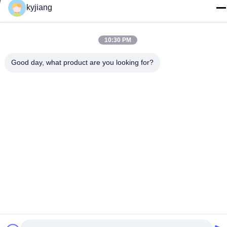
Jiangsu प्रांत
kyjiang
टेलीफोन
86-133-8280-7820
10:30 PM
Good day, what product are you looking for?
चीन अच्छी गुणवत्ता जस्ता परत कोटिंग आपूर्तिकर्ता. कॉपीराइट © -2026
Changzhou Junhe Technology Stock Co.,Ltd. . सर्वाधिकार सुरक्षित।
गोपनीयता नीति
|
साइटमैप