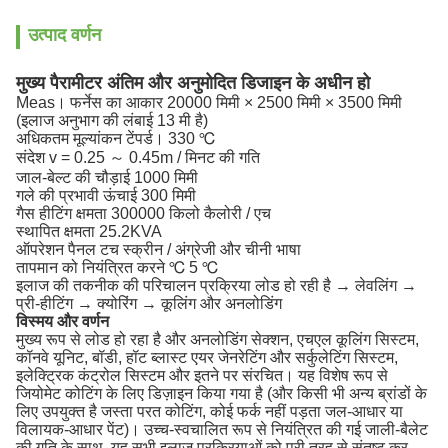
उत्पाद वर्णन
मुख्य पैरामीटर अंतिम और अनुमोदित डिजाइन के अधीन हो
Meas।
फर्नेस का आकार 20000 मिमी × 2500 मिमी × 3500 मिमी
(इलाज अनुभाग की लंबाई 13 मी है)
अधिकतम मूल्यांकन टेंपर्ड।
330 ℃
संदेश v = 0.25 ～ 0.45m / मिनट की गति
जाल-बेल्ट की चौड़ाई 1000 मिमी
गले की प्रभावी ऊंचाई 300 मिमी
गैस हीटिंग क्षमता 300000 किलो कैलोरी / एच
स्थापित क्षमता 25.2KVA
ऑपरेशन पैनल टच स्क्रीन / अंग्रेजी और चीनी भाषा
तापमान को नियंत्रित करने ℃ 5 ℃
इलाज की तकनीक की परिचालन प्रक्रिया लोड हो रही है → लेवलिंग →
प्री-हीटिंग → क्योरिंग → कूलिंग और अनलोडिंग
विस्मय और वर्णन
मुख्य रूप से लोड हो रहा है और अनलोडिंग सेक्शन, एचएल कूलिंग सिस्टम,
कॉनवे यूनिट, बॉडी, हॉट ब्लास्ट एयर जेनरेटिंग और सर्कुलेटिंग सिस्टम,
इलेक्ट्रिक कंट्रोल सिस्टम और इतने पर संरचित।
यह विशेष रूप से
जियोमेट कोटिंग के लिए डिज़ाइन किया गया है (और किसी भी अन्य ब्रांडों के
लिए उपयुक्त है जस्ता परत कोटिंग, कोई फर्क नहीं पड़ता जल-आधार या
विलायक-आधार पेंट)।
उच्च-स्वचालित रूप से नियंत्रित की गई जाली-बैलेट
की गति के साथ, यह सभी इलाज प्रक्रियाओं को पूरी तरह से संतुष्ट कर