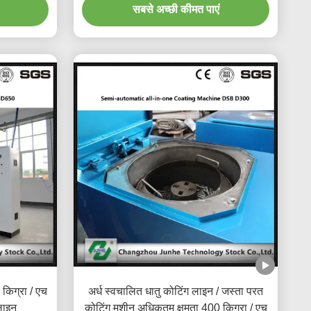
सबसे अच्छी कीमत पाएं
किग्रा / एच
अर्ध स्वचालित धातु कोटिंग लाइन / जस्ता परत
लाइन
कोटिंग मशीन अधिकतम क्षमता 400 किग्रा / एच