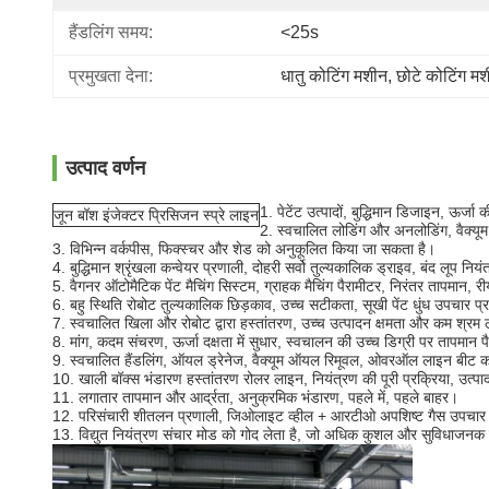
हैंडलिंग समय:
<25s
प्रमुखता देना:
धातु कोटिंग मशीन
, 
छोटे कोटिंग म
उत्पाद वर्णन
1. पेटेंट उत्पादों, बुद्धिमान डिजाइन, ऊर्
जून बॉश इंजेक्टर प्रिसिजन स्प्रे लाइन
2. स्वचालित लोडिंग और अनलोडिंग, वैक्यूम
3. विभिन्न वर्कपीस, फिक्स्चर और शेड को अनुकूलित किया जा सकता है।
4. बुद्धिमान श्रृंखला कन्वेयर प्रणाली, दोहरी सर्वो तुल्यकालिक ड्राइव, बंद लूप निय
5. वैगनर ऑटोमैटिक पेंट मैचिंग सिस्टम, ग्राहक मैचिंग पैरामीटर, निरंतर तापमान, 
6. बहु स्थिति रोबोट तुल्यकालिक छिड़काव, उच्च सटीकता, सूखी पेंट धुंध उपचार 
7. स्वचालित खिला और रोबोट द्वारा हस्तांतरण, उच्च उत्पादन क्षमता और कम श्रम
8. मांग, कदम संचरण, ऊर्जा दक्षता में सुधार, स्वचालन की उच्च डिग्री पर तापमान प
9. स्वचालित हैंडलिंग, ऑयल ड्रेनेज, वैक्यूम ऑयल रिमूवल, ओवरऑल लाइन बीट को
10. खाली बॉक्स भंडारण हस्तांतरण रोलर लाइन, नियंत्रण की पूरी प्रक्रिया, उत्
11. लगातार तापमान और आर्द्रता, अनुक्रमिक भंडारण, पहले में, पहले बाहर।
12. परिसंचारी शीतलन प्रणाली, जिओलाइट व्हील + आरटीओ अपशिष्ट गैस उपचार प्
13. विद्युत नियंत्रण संचार मोड को गोद लेता है, जो अधिक कुशल और सुविधाजनक ह