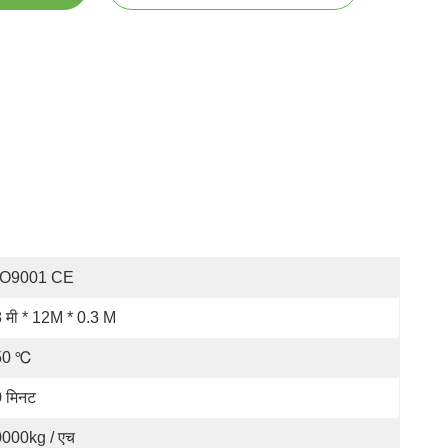
SO9001 CE
 मी * 12M * 0.3 M
50 ℃
 मिनट
000kg / एच