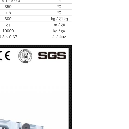
 × 12 × 0.3
म
350
℃
± ५
℃
300
kg / एम kg
२।
m / एच
10000
kg / एच
0.3 ~ 0.67
मी / मिनट