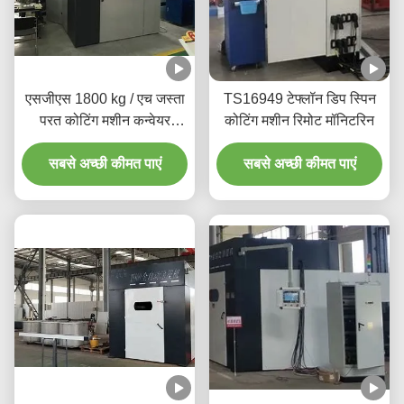
एसजीएस 1800 kg / एच जस्ता
TS16949 टेफ्लॉन डिप स्पिन
परत कोटिंग मशीन कन्वेयर
कोटिंग मशीन रिमोट मॉनिटरिन
वितरक के साथ
सबसे अच्छी कीमत पाएं
सबसे अच्छी कीमत पाएं