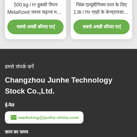
500 kg / H डुबकी स्पिन
जिंक एल्यूमीनियम परत के लिए
Metallized जस्ता चढ़ाना मशीन
1.8t / Hr ग्रहों के केन्द्रापसारक
झुकाव प्रकार
डिप स्पिन कोटिंग उपकरण
सबसे अच्छी कीमत पाएं
सबसे अच्छी कीमत पाएं
हमसे संपर्क करें
Changzhou Junhe Technology
Stock Co.,Ltd.
ई-मेल
marketing@junhe-china.com
काम का समय