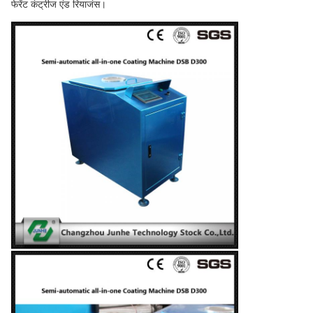
फेरेंट कंट्रीज एंड रियाजंस।