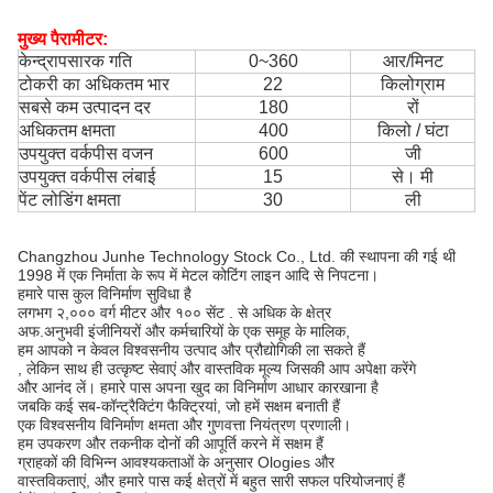
मुख्य पैरामीटर:
केन्द्रापसारक गति
0~360
आर/मिनट
टोकरी का अधिकतम भार
22
किलोग्राम
सबसे कम उत्पादन दर
180
रों
अधिकतम क्षमता
400
किलो / घंटा
उपयुक्त वर्कपीस वजन
600
जी
उपयुक्त वर्कपीस लंबाई
15
से। मी
पेंट लोडिंग क्षमता
30
ली
Changzhou Junhe Technology Stock Co., Ltd. की स्थापना की गई थी
1998 में एक निर्माता के रूप में मेटल कोटिंग लाइन आदि से निपटना।
हमारे पास कुल विनिर्माण सुविधा है
लगभग २,००० वर्ग मीटर और १०० सेंट . से अधिक के क्षेत्र
अफ.अनुभवी इंजीनियरों और कर्मचारियों के एक समूह के मालिक,
हम आपको न केवल विश्वसनीय उत्पाद और प्रौद्योगिकी ला सकते हैं
, लेकिन साथ ही उत्कृष्ट सेवाएं और वास्तविक मूल्य जिसकी आप अपेक्षा करेंगे
और आनंद लें। हमारे पास अपना खुद का विनिर्माण आधार कारखाना है
जबकि कई सब-कॉन्ट्रैक्टिंग फैक्ट्रियां, जो हमें सक्षम बनाती हैं
एक विश्वसनीय विनिर्माण क्षमता और गुणवत्ता नियंत्रण प्रणाली।
हम उपकरण और तकनीक दोनों की आपूर्ति करने में सक्षम हैं
ग्राहकों की विभिन्न आवश्यकताओं के अनुसार Ologies और
वास्तविकताएं, और हमारे पास कई क्षेत्रों में बहुत सारी सफल परियोजनाएं हैं