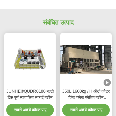
संबंधित उत्पाद
JUNHE®QUDR0180 मल्टी
350L 1600kg / H ऑटो कोटर
टैंक पूर्ण स्वचालित सफाई मशीन
जिंक फ्लेक प्लेटिंग मशीन
सेंट्रीफ्यूगल मैकेनिज्म:
सबसे अच्छी कीमत पाएं
सबसे अच्छी कीमत पाएं