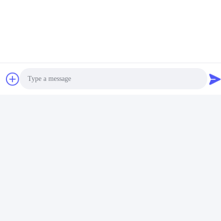
8:00-17:30
हमारा पता
कंपनी का पता
नं. 12, Xingtang West Road, Xinbei District, Changzhou City,
Jiangsu प्रांत
कारखाने का पता
नं. 12, Xingtang West Road, Xinbei District, Changzhou City,
Jiangsu प्रांत
टेलीफोन
Photo
86-133-8280-7820
Video Call
Audio Call
चीन अच्छी गुणवत्ता जस्ता परत कोटिंग आपूर्तिकर्ता. कॉपीराइट © -2026
Changzhou Junhe Technology Stock Co.,Ltd. . सर्वाधिकार सुरक्षित।