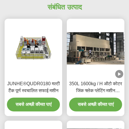
संबंधित उत्पाद
JUNHE®QUDR0180 मल्टी
350L 1600kg / H ऑटो कोटर
टैंक पूर्ण स्वचालित सफाई मशीन
जिंक फ्लेक प्लेटिंग मशीन
सेंट्रीफ्यूगल मैकेनिज्म:
सबसे अच्छी कीमत पाएं
सबसे अच्छी कीमत पाएं