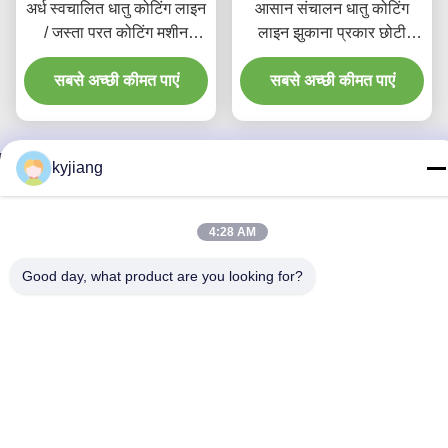
अर्ध स्वचालित धातु कोटिंग लाइन
आसान संचालन धातु कोटिंग
/ जस्ता परत कोटिंग मशीन
लाइन झुकाना प्रकार छोटी
अधिकतम क्षमता 400 किग्रा /
कोटिंग मशीन सफेद / ग्रे रंग
सबसे अच्छी कीमत पाएं
एच
सबसे अच्छी कीमत पाएं
kyjiang
हमसे संपर्क करें
4:28 AM
Changzhou Junhe Technology
Good day, what product are you looking for?
Stock Co.,Ltd.
ई-मेल
marketing@junhe-china.com
काम का समय