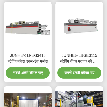
JUNHE® LFEG3415
JUNHE® LBGE3115
स्टेपिंग बॉक्स डबल-डेक फर्नेस
स्टेपिंग बॉक्स प्रकार की त्रि-
आयामी भट्ठी
सबसे अच्छी कीमत पाएं
सबसे अच्छी कीमत पाएं