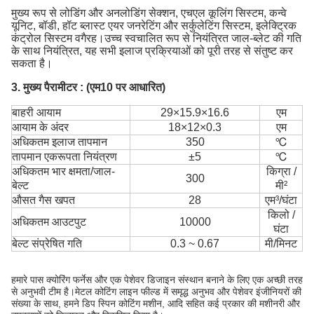
मुख्य रूप से लोडिंग और अनलोडिंग सेक्शन, एचएल कूलिंग सिस्टम, कन्वे
यूनिट, बॉडी, हॉट ब्लास्ट एयर जनरेटिंग और
सर्कुलेटिंग सिस्टम, इलेक्ट्रिक
कंट्रोल सिस्टम वगैरह।उच्च स्वचालित रूप से नियंत्रित जाल-ब्लेट की गति
के साथ नियंत्रित, यह सभी इलाज प्रक्रियाओं को पूरी तरह से संतुष्ट कर
सकता है।
3. मुख्य पैरामीटर : (एम10 पर आधारित)
बाहरी आयाम
29×15.9×16.6
एम
आयाम के अंदर
18×12×0.3
एम
अधिकतम इलाज तापमान
350
℃
तापमान एकरूपता नियंत्रण
±5
℃
अधिकतम भार क्षमता/जाल-
किग्रा /
300
बेल्ट
मी²
औसत गैस खपत
28
एम³/घंटा
किलो /
अधिकतम आउटपुट
10000
घंटा
बेल्ट संप्रेषित गति
0.3 ~ 0.67
मी/मिनट
हमारे पास क्योरिंग फर्नेस और एक पेशेवर डिजाइन संस्थान बनाने के लिए एक अच्छी तरह
से अनुभवी टीम है।मेटल कोटिंग लाइन फील्ड में समृद्ध अनुभव और पेशेवर इंजीनियरों की
संख्या के साथ, हमने डिप स्पिन कोटिंग मशीन, आदि सहित कई प्रकार की मशीनरी और