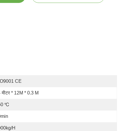
SO9001 CE
 मीटर * 12M * 0.3 M
50 ℃
0min
000kg/h