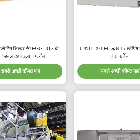
 कोटिंग सिल्वर रंग FGG1812 के
JUNHE® LFEG3415 स्टेपिंग ब
िए डबल दहन इलाज फर्नेस
डेक फर्नेस
सबसे अच्छी कीमत पाएं
सबसे अच्छी कीमत पाएं