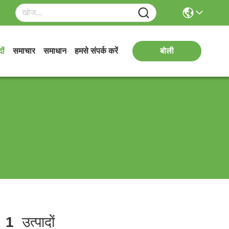
ों
समाचार
समाधान
हमसे संपर्क करें
बोली
न
1
उत्पादों