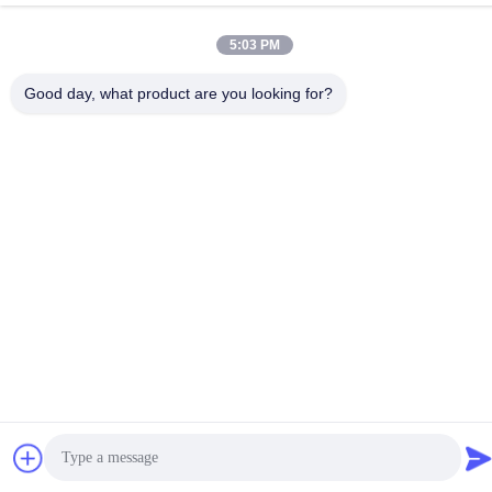
नं. 12, Xingtang West Road, Xinbei District, Changzhou City,
Jiangsu प्रांत
5:03 PM
टेलीफोन
Good day, what product are you looking for?
86-133-8280-7820
चीन अच्छी गुणवत्ता जस्ता परत कोटिंग आपूर्तिकर्ता. कॉपीराइट © -2026
Changzhou Junhe Technology Stock Co.,Ltd. . सर्वाधिकार सुरक्षित।
गोपनीयता नीति
|
साइटमैप