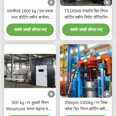
एसजीएस 1800 kg / एच जस्ता
TS16949 टेफ्लॉन डिप स्पिन
परत कोटिंग मशीन कन्वेयर
कोटिंग मशीन रिमोट मॉनिटरिन
वितरक के साथ
सबसे अच्छी कीमत पाएं
सबसे अच्छी कीमत पाएं
500 kg / H डुबकी स्पिन
350rpm 3300kg / H जिंक
Metallized जस्ता चढ़ाना मशीन
फ्लेक डिप स्पिन कोटिंग मशीन
झुकाव प्रकार
उच्च एकरूपता