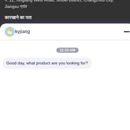
नं. 12, Xingtang West Road, Xinbei District, Changzhou City,
Jiangsu प्रांत
कारखाने का पता
नं. 12, Xingtang West Road, Xinbei District, Changzhou City,
kyjiang
Jiangsu प्रांत
टेलीफोन
11:19 AM
86-133-8280-7820
Good day, what product are you looking for?
चीन अच्छी गुणवत्ता जस्ता परत कोटिंग आपूर्तिकर्ता. कॉपीराइट © -2026
Changzhou Junhe Technology Stock Co.,Ltd. . सर्वाधिकार सुरक्षित।
गोपनीयता नीति
|
साइटमैप