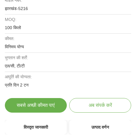
मॉडल नंबर:
झारखंड-5216
MOQ:
100 किलो
कीमत:
विनिमय योग्य
भुगतान की शर्तें:
एल/सी, टी/टी
आपूर्ति की योग्यता:
प्रति दिन 2 टन
सबसे अच्छी कीमत पाएं
अब संपर्क करें
विस्तृत जानकारी
उत्पाद वर्णन