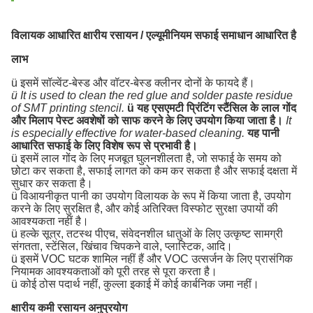
विलायक आधारित क्षारीय रसायन / एल्यूमीनियम सफाई समाधान आधारित है
लाभ
ü इसमें सॉल्वेंट-बेस्ड और वॉटर-बेस्ड क्लीनर दोनों के फायदे हैं।
ü It is used to clean the red glue and solder paste residue
of SMT printing stencil.
ü यह एसएमटी प्रिंटिंग स्टैंसिल के लाल गोंद
और मिलाप पेस्ट अवशेषों को साफ करने के लिए उपयोग किया जाता है।
It
is especially effective for water-based cleaning.
यह पानी
आधारित सफाई के लिए विशेष रूप से प्रभावी है।
ü इसमें लाल गोंद के लिए मजबूत घुलनशीलता है, जो सफाई के समय को
छोटा कर सकता है, सफाई लागत को कम कर सकता है और सफाई दक्षता में
सुधार कर सकता है।
ü विआयनीकृत पानी का उपयोग विलायक के रूप में किया जाता है, उपयोग
करने के लिए सुरक्षित है, और कोई अतिरिक्त विस्फोट सुरक्षा उपायों की
आवश्यकता नहीं है।
ü हल्के सूत्र, तटस्थ पीएच, संवेदनशील धातुओं के लिए उत्कृष्ट सामग्री
संगतता, स्टेंसिल, खिंचाव चिपकने वाले, प्लास्टिक, आदि।
ü इसमें VOC घटक शामिल नहीं हैं और VOC उत्सर्जन के लिए प्रासंगिक
नियामक आवश्यकताओं को पूरी तरह से पूरा करता है।
ü कोई ठोस पदार्थ नहीं, कुल्ला इकाई में कोई कार्बनिक जमा नहीं।
क्षारीय कमी रसायन अनुप्रयोग