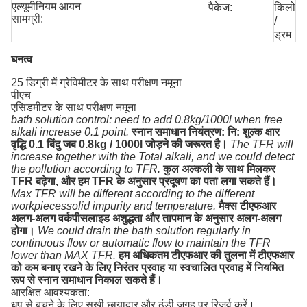
एल्यूमीनियम आयन
पैकेज:
किलो
सामग्री:
/
ड्रम
घनत्व
25 डिग्री में ग्रेविमीटर के साथ परीक्षण नमूना
पीएच
एसिडमीटर के साथ परीक्षण नमूना
bath solution control: need to add 0.8kg/1000l when free
alkali increase 0.1 point.
स्नान समाधान नियंत्रण: नि: शुल्क क्षार
वृद्धि 0.1 बिंदु जब 0.8kg / 1000l जोड़ने की जरूरत है।
The TFR will
increase together with the Total alkali, and we could detect
the pollution according to TFR.
कुल अल्कली के साथ मिलकर
TFR बढ़ेगा, और हम TFR के अनुसार प्रदूषण का पता लगा सकते हैं।
Max TFR will be different according to the different
workpiecessolid impurity and temperature.
मैक्स टीएफआर
अलग-अलग वर्कपीसलाइड अशुद्धता और तापमान के अनुसार अलग-अलग
होगा।
We could drain the bath solution regularly in
continuous flow or automatic flow to maintain the TFR
lower than MAX TFR.
हम अधिकतम टीएफआर की तुलना में टीएफआर
को कम बनाए रखने के लिए निरंतर प्रवाह या स्वचालित प्रवाह में नियमित
रूप से स्नान समाधान निकाल सकते हैं।
आरक्षित आवश्यकता:
धूप से बचने के लिए सूखी छायादार और ठंडी जगह पर रिजर्व करें।