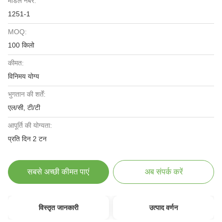
मॉडल नंबर:
1251-1
MOQ:
100 किलो
कीमत:
विनिमय योग्य
भुगतान की शर्तें:
एल/सी, टी/टी
आपूर्ति की योग्यता:
प्रति दिन 2 टन
सबसे अच्छी कीमत पाएं
अब संपर्क करें
विस्तृत जानकारी
उत्पाद वर्णन