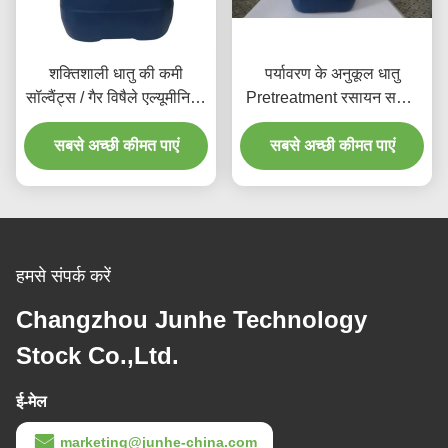
शक्तिशाली धातु की कमी
पर्यावरण के अनुकूल धातु
सॉल्वैंट्स / गैर विषैले एल्यूमीनियम
Pretreatment रसायन सफाई
सफाई समाधान
एजेंट
सबसे अच्छी कीमत पाएं
सबसे अच्छी कीमत पाएं
हमसे संपर्क करें
Changzhou Junhe Technology
Stock Co.,Ltd.
ई-मेल
marketing@junhe-china.com