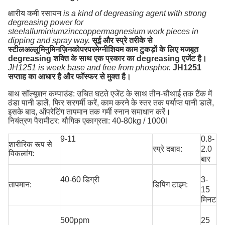
क्षारीय कमी रसायन
is a kind of degreasing agent with strong
degreasing power for
steelalluminiumzinccoppermagnesium work pieces in
dipping and spray way.
सूई और स्प्रे तरीके से
स्टीलअल्लुमिनुमिनज़िनकोपरपरमेग्नीशियम काम टुकड़ों के लिए मजबूत
degreasing शक्ति के साथ एक प्रकार का degreasing एजेंट है।
JH1251 is week base and free from phosphor.
JH1251
सप्ताह का आधार है और फॉस्फर से मुक्त है।
बाथ सॉल्यूशन कम्पाउंड: उचित घटते एजेंट के साथ तीन-चौथाई तक टैंक में
ठंडा पानी डालें, फिर सरगर्मी करें, काम करने के स्तर तक पर्याप्त पानी डालें,
इसके बाद, ऑपरेटिंग तापमान तक गर्मी स्नान समाधान करें।
नियंत्रण पैरामीटर: यौगिक एकाग्रता: 40-80kg / 1000l
9-11
0.8-
शारीरिक रूप से
स्प्रे दबाव:
2.0
विकलांग:
बार
40-60 डिग्री
3-
तापमान:
डिपिंग टाइम:
15
मिनट
500ppm
25