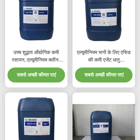
उच्च शुद्धता औद्योगिक कमी
एल्यूमीनियम भागों के लिए एसिड
रसायन, एल्यूमीनियम क्लीनर
की कमी एजेंट धातु
एसिड
Pretreatment रसायन
सबसे अच्छी कीमत पाएं
सबसे अच्छी कीमत पाएं