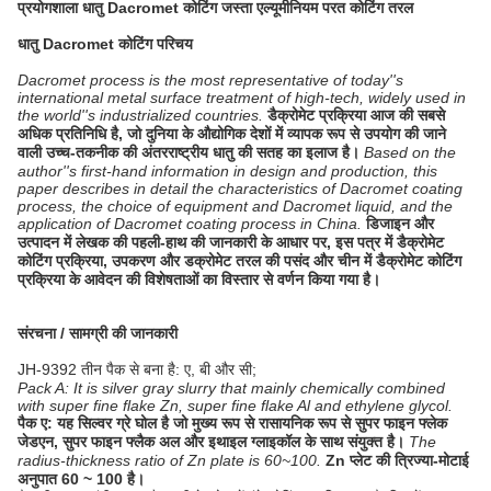
प्रयोगशाला धातु Dacromet कोटिंग जस्ता एल्यूमीनियम परत कोटिंग तरल
धातु Dacromet कोटिंग परिचय
Dacromet process is the most representative of today''s
international metal surface treatment of high-tech, widely used in
the world''s industrialized countries.
डैक्रोमेट प्रक्रिया आज की सबसे
अधिक प्रतिनिधि है, जो दुनिया के औद्योगिक देशों में व्यापक रूप से उपयोग की जाने
वाली उच्च-तकनीक की अंतरराष्ट्रीय धातु की सतह का इलाज है।
Based on the
author''s first-hand information in design and production, this
paper describes in detail the characteristics of Dacromet coating
process, the choice of equipment and Dacromet liquid, and the
application of Dacromet coating process in China.
डिजाइन और
उत्पादन में लेखक की पहली-हाथ की जानकारी के आधार पर, इस पत्र में डैक्रोमेट
कोटिंग प्रक्रिया, उपकरण और डक्रोमेट तरल की पसंद और चीन में डैक्रोमेट कोटिंग
प्रक्रिया के आवेदन की विशेषताओं का विस्तार से वर्णन किया गया है।
संरचना / सामग्री की जानकारी
JH-9392 तीन पैक से बना है: ए, बी और सी;
Pack A: It is silver gray slurry that mainly chemically combined
with super fine flake Zn, super fine flake Al and ethylene glycol.
पैक ए: यह सिल्वर ग्रे घोल है जो मुख्य रूप से रासायनिक रूप से सुपर फाइन फ्लेक
जेडएन, सुपर फाइन फ्लैक अल और इथाइल ग्लाइकॉल के साथ संयुक्त है।
The
radius-thickness ratio of Zn plate is 60~100.
Zn प्लेट की त्रिज्या-मोटाई
अनुपात 60 ~ 100 है।