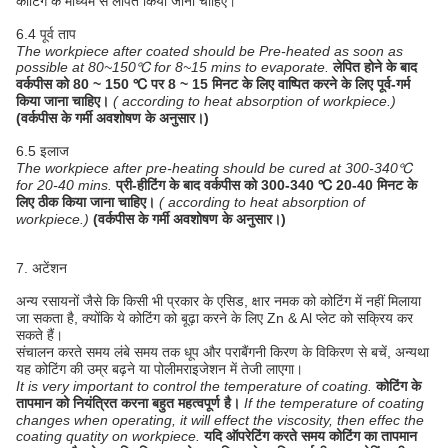
कोटिंग के माध्यम से लेपित किया जाना चाहिए।
6.4 पूर्व ताप
The workpiece after coated should be Pre-heated as soon as
possible at 80~150℃ for 8~15 mins to evaporate.
लेपित होने के बाद
वर्कपीस को 80 ~ 150 ℃ पर 8 ~ 15 मिनट के लिए वाष्पित करने के लिए पूर्व-गर्म
किया जाना चाहिए।
( according to heat absorption of workpiece.)
(वर्कपीस के गर्मी अवशोषण के अनुसार।)
6.5 इलाज
The workpiece after pre-heating should be cured at 300-340℃
for 20-40 mins.
प्री-हीटिंग के बाद वर्कपीस को 300-340 ℃ 20-40 मिनट के
लिए ठीक किया जाना चाहिए।
( according to heat absorption of
workpiece.)
(वर्कपीस के गर्मी अवशोषण के अनुसार।)
7. अटेंशन
अन्य रसायनों जैसे कि किसी भी प्रकार के एसिड, क्षार नमक को कोटिंग में नहीं मिलाया
जा सकता है, क्योंकि ये कोटिंग को बूढ़ा करने के लिए Zn & Al प्लेट को सक्रिय कर
सकते हैं।
संचालन करते समय लंबे समय तक धूप और पराबैंगनी किरण के विकिरण से बचें, अन्यथा
यह कोटिंग की उम्र बढ़ने या पोलीमराइजेशन में तेजी लाएगा।
It is very important to control the temperature of coating.
कोटिंग के
तापमान को नियंत्रित करना बहुत महत्वपूर्ण है।
If the temperature of coating
changes when operating, it will effect the viscosity, then effec the
coating quatity on workpiece.
यदि ऑपरेटिंग करते समय कोटिंग का तापमान