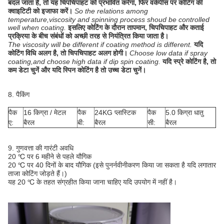
बदल जाता है, तो यह चिपचिपाहट को प्रभावित करेगा, फिर वर्कपीस पर कोटिंग की
क्वाइटिटी को इजाफा करें।
So the relations among
temperature,viscosity and spinning process shoud be controlled
well when coating.
इसलिए कोटिंग के दौरान तापमान, चिपचिपाहट और कताई
प्रक्रिया के बीच संबंधों को अच्छी तरह से नियंत्रित किया जाता है।
The viscosity will be different if coating method is different.
यदि
कोटिंग विधि अलग है, तो चिपचिपाहट अलग होगी।
Choose low data if spray
coating,and choose high data if dip spin coating.
यदि स्प्रे कोटिंग है, तो
कम डेटा चुनें और यदि स्पिन कोटिंग है तो उच्च डेटा चुनें।
8. पैकिंग
पैक
16 किग्रा / मेटल
पैक
24KG प्लास्टिक
पैक
5.0 किग्रा धातु
ए:
बैरल
बी:
बैरल
सी:
बैरल
9. गुणवत्ता की गारंटी अवधि
20 ℃ पर 6 महीने से पहले यौगिक
20 ℃ पर 40 दिनों के बाद यौगिक (इसे पुनर्नवीनीकरण किया जा सकता है यदि लगातार
ताजा कोटिंग जोड़ते हैं।)
यह 20 ℃ के तहत संग्रहीत किया जाना चाहिए यदि उपयोग में नहीं है।