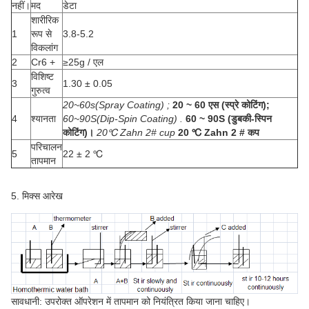
नहीं।
मद
डेटा
शारीरिक
1
रूप से
3.8-5.2
विकलांग
2
Cr6 +
≥25g / एल
विशिष्ट
3
1.30 ± 0.05
गुरुत्व
20~60s(Spray Coating) ;
20 ~ 60 एस (स्प्रे कोटिंग);
4
श्यानता
60~90S(Dip-Spin Coating) .
60 ~ 90S (डुबकी-स्पिन
कोटिंग)।
20℃ Zahn 2# cup
20 ℃ Zahn 2 # कप
परिचालन
5
22 ± 2 ℃
तापमान
5. मिक्स आरेख
सावधानी: उपरोक्त ऑपरेशन में तापमान को नियंत्रित किया जाना चाहिए।