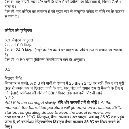
पैक बी: यह नारंगी-लाल और पानी के घोल में रंगे कोटिंग का विलायक है, जिसमें Cr6 +
होता है।
पैक सी: यह कोटिंग का व्यवहार है जो मुख्य रूप से सेलूलोज़ सफेद या पीले रंग के पाउडर
से बना है।
कोटिंग की प्रक्रिया
३.१ मिश्रण अनुपात
पैक ए: 16.0 किग्रा
पैक बी: 24.0 किग्रा (स्प्रे कोटिंग करने पर मात्रा को उचित रूप से बढ़ाया जा सकता
है)
पैक सी: 0-50 ग्राम (विभिन्न चिपचिपापन मांग के अनुसार)
3.2
मिश्रण विधि
मिक्सचर से पहले, A & B को पानी के स्नान में 25 then 2 ℃ पर रखें, फिर ए को पूरी
तरह से समान रूप से छितराए जाने के बाद, धातु घोल को समान रूप से फैलाने के लिए ए
को हिलाएं, आंदोलन की गति को 60r / मिनट तक कम करें, और बी जोड़ें।
3.2.2
Add B to the stirring A slowly.
धीरे-धीरे सरगर्मी ए में बी जोड़ें।
At the
moment ,the barrel temperature will go up,when it reaches 35℃,
startup refrigerating device to keep the barrel temperature
constant at 35℃.
फिलहाल, बैरल तापमान ऊपर जाएगा, जब यह 35 ℃ तक पहुंच
जाता है, तो स्टार्टअप रेफ्रिजरेटिंग डिवाइस बैरल तापमान 35 ℃ पर स्थिर रखने के
लिए।