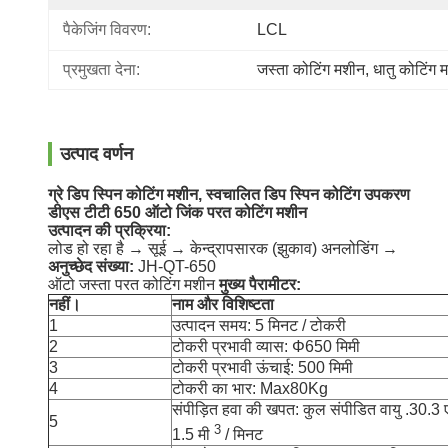
पैकेजिंग विवरण:
LCL
प्रमुखता देना:
जस्ता कोटिंग मशीन
, 
धातु कोटिंग 
उत्पाद वर्णन
ग्रे डिप स्पिन कोटिंग मशीन, स्वचालित डिप स्पिन कोटिंग उपकरण
डीएस टीटी 650 ऑटो जिंक परत कोटिंग मशीन
उत्पादन की प्रक्रिया:
लोड हो रहा है → सूई → केन्द्रापसारक (झुकाव) अनलोडिंग →
अनुच्छेद संख्या:
JH-QT-650
ऑटो जस्ता परत कोटिंग मशीन
मुख्य पैरामीटर:
नहीं।
नाम और विशिष्टता
1
उत्पादन समय: 5 मिनट / टोकरी
2
टोकरी प्रभावी व्यास: Φ650 मिमी
3
टोकरी प्रभावी ऊंचाई: 500 मिमी
4
टोकरी का भार: Max80Kg
संपीड़ित हवा की खपत: कुल संपीडित वायु .30.3 
5
3
1.5 मी
/ मिनट