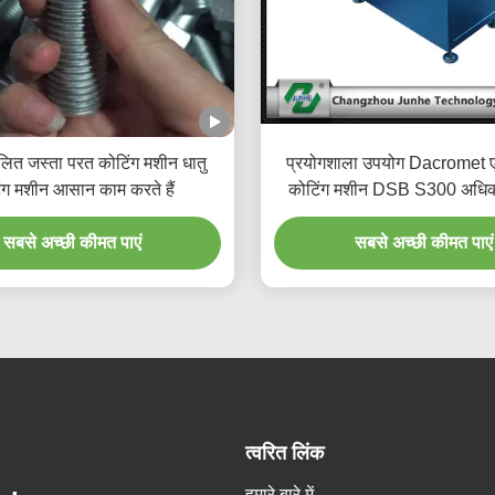
ालित जस्ता परत कोटिंग मशीन धातु
प्रयोगशाला उपयोग Dacromet एल
ंग मशीन आसान काम करते हैं
कोटिंग मशीन DSB S300 अधिकत
400 kg / h केन्द्रापसारक
सबसे अच्छी कीमत पाएं
सबसे अच्छी कीमत पाएं
त्वरित लिंक
हमारे बारे में