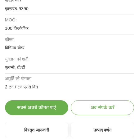
मॉडल नंबर:
झारखंड-9390
MOQ:
100 किलोवॉपर
कीमत:
विनिमय योग्य
भुगतान की शर्तें:
एल/सी, टी/टी
आपूर्ति की योग्यता:
2 टन / टन प्रति दिन
सबसे अच्छी कीमत पाएं
अब संपर्क करें
विस्तृत जानकारी
उत्पाद वर्णन