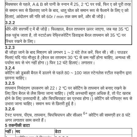
मिक्सचर से पहले, A & B को पानी के स्नान में 25, 2 ℃ पर रखें, फिर ए को पूरी तरह
से समान रूप से छितराए जाने के बाद, धातु घोल को समान रूप से फैलाने के लिए ए को
हिलाएं, आंदोलन की गति को 60r / min तक कम करें, और बी जोड़ें।
3.2.2
धीरे-धीरे सरगर्मी ए में बी जोड़ें।
फिलहाल, बैरल तापमान ऊपर जाएगा, जब यह 35 ℃
तक पहुंच जाता है, तो स्टार्टअप रेफ्रिजरेटिंग डिवाइस बैरल तापमान को 35 ℃ पर
स्थिर रखने के लिए।
3.2.3
बी जोड़ा जाने के बाद मिश्रण को लगभग 1 ~ 2 घंटे तेज करें, फिर सी। सी। पाउडर
मिलाएं यदि गांठ मौजूद है (बैरल का तापमान 30 ℃ से कम नहीं होना चाहिए, अन्यथा सी
पर्याप्त रूप से भंग नहीं होगा।) फिर 12 घंटे हिलाएं। लगातार।
3.2.4
कोटिंग को डुबकी बैरल में डालने से पहले 80 ~ 100 जाल स्टेनलेस स्टील स्क्रीन द्वारा
छानना चाहिए।
3.2.5
तापमान नियंत्रण उपकरण को 22। 2 ℃ पर कोटिंग के तापमान को बनाए रखने के
लिए डिप बैरल से लैस किया जाना चाहिए। (यदि अस्थायी बहुत अधिक है, तो पेंट खराब
होने के लिए उत्तरदायी है, और चिपचिपाहट का प्रभाव होगा।) कोटिंग को परिपत्र रूप से
उभारा जाना चाहिए। समान रूप से छितरी हुई है।
3.2.6
6+
टेस्ट घनत्व, पीएच, तापमान, चिपचिपापन और सीआर
कोटिंग की सामग्री हर 8 घंटे
अगर लगातार काम करते हैं।
5 तकनीकी डाटा
नहीं।
मद
डेटा