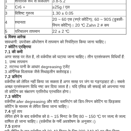
1
शारीरिक रूप से विकलांग
3.8-5.2
2
Cr6 +
≥25g / एल
3
विशिष्ट गुरुत्व
1.30 ± 0.05
20 ~ 60 एस (स्प्रे कोटिंग);
60 ~ 90S (डुबकी-
4
श्यानता
स्पिन कोटिंग)।
20 ℃ Zahn 2 # कप
5
परिचालन तापमान
22 ± 2 ℃
6 मिक्स आरेख
सावधानी: उपरोक्त ऑपरेशन में तापमान को नियंत्रित किया जाना चाहिए।
7 कोटिंग प्रक्रिया
7.1 की कमी
अगर सतह पर तेल है, तो वर्कपीस को घटाया जाना चाहिए।
तीन प्रसंस्करण विधियाँ हैं:
1. उच्च तापमान
2. तटस्थ पानी के आधार degreasing एजेंट
3.ऑर्गेनिक विलायक जैसे मिथाइलीन क्लोराइड।
7.2 डस्टिंग
वर्कपीस को लेपित नहीं किया जा सकता है अगर सतह पर जंग या गड़गड़ाहट हो। सबसे
अच्छा प्रसंस्करण विधि नष्ट कर दिया जाता है।
यदि एसिड की सफाई को अपनाया गया
तो कोटिंग का संक्षारण प्रतिरोध प्रभावित होगा।
7.3 कोटिंग
वर्कपीस afer degreasing और शॉट ब्लास्टिंग को डिप-स्पिन कोटिंग या छिड़काव
कोटिंग के माध्यम से लेपित किया जाना चाहिए।
7.4
पूर्व ताप
लेपित होने के बाद वर्कपीस को 8 ~ 15 मिनट के लिए 80 ~ 150 ℃ पर जल्द से जल्द
वाष्पित हो जाना चाहिए।
(वर्कपीस के गर्मी अवशोषण के अनुसार।)
7.5
इलाज