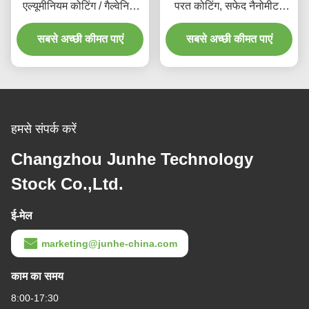
एल्यूमीनियम कोटिंग / गैल्वेनिक
परत कोटिंग, सफेद नैनोमीटर
व्हाइट पैशन जस्ता चढ़ाना
मिश्र धातु कोटिंग
सबसे अच्छी कीमत पाएं
सबसे अच्छी कीमत पाएं
हमसे संपर्क करें
Changzhou Junhe Technology
Stock Co.,Ltd.
ई-मेल
marketing@junhe-china.com
काम का समय
8:00-17:30