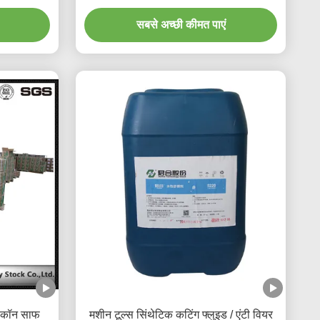
सबसे अच्छी कीमत पाएं
कॉन साफ ​​
मशीन टूल्स सिंथेटिक कटिंग फ्लुइड / एंटी वियर