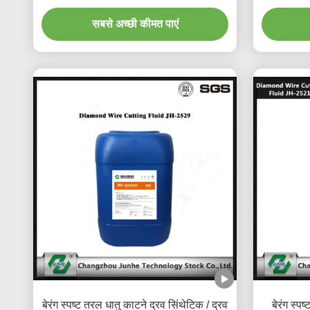
सबसे अच्छी कीमत पाएं
बेरंग स्पष्ट तरल धातु काटने द्रव सिंथेटिक / द्रव
बेरंग स्प