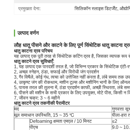
प्रमुखता देना:
सिलिकॉन स्लाइस डिटर्जेंट
, 
औद्यो
उत्पाद वर्णन
लौह धातु पीसने और काटने के लिए पूर्ण सिंथेटिक धातु काटना द्र
धातु काटना द्रव परिचय
यह उत्पाद एक पूरी तरह से सिंथेटिक कटिंग द्रव है, जिसका व्यापक रूप 
धातु काटने द्रव सुविधाएँ:
1, यह उत्पाद एक पारदर्शी तरल है, जो विभिन्न प्रकार के सिंथेटिक एंटी-रस
2, अच्छा स्नेहन, ठंडा, सफाई और विरोधी जंग प्रदर्शन
3, गैर विषैले, कोई गंध, त्वचा को उत्तेजित नहीं करता है, लंबे समय तक उ
4, उत्कृष्ट जंग की रोकथाम, मशीन टूल्स और मशीनिंग भागों के लिए ऑनल
5, पायस तरल की तुलना में, ठंडा प्रदर्शन काफी, अच्छी स्थिरता, लंबे स
6, पीसने की मशीन के सभी प्रकार के लिए उपयुक्त, मोटे पीस, किसी न क
7, जीवन चक्र: 3 ~ 6 महीने
धातु काटने द्रव तकनीकी पैरामीटर
मद
गुणवत्ता स
मूल समाधान उपस्थिति, 15 ~ 35 ℃
पीला-हरा 
Defoaming क्षमता एमएल / 10 मिनट
≤2
पीएच
9.0 ~ 10