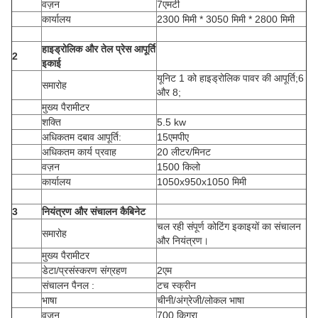
वज़न
7एमटी
कार्यालय
2300 मिमी * 3050 मिमी * 2800 मिमी
हाइड्रोलिक और तेल प्रेस आपूर्ति
2
इकाई
यूनिट 1 को हाइड्रोलिक पावर की आपूर्ति;6
समारोह
और 8;
मुख्य पैरामीटर
शक्ति
5.5 kw
अधिकतम दबाव आपूर्ति:
15एमपीए
अधिकतम कार्य प्रवाह
20 लीटर/मिनट
वज़न
1500 किलो
कार्यालय
1050x950x1050 मिमी
3
नियंत्रण और संचालन कैबिनेट
चल रही संपूर्ण कोटिंग इकाइयों का संचालन
समारोह
और नियंत्रण।
मुख्य पैरामीटर
डेटा/प्रसंस्करण संग्रहण
2एम
संचालन पैनल :
टच स्क्रीन
भाषा
चीनी/अंग्रेजी/लोकल भाषा
वज़न
700 किग्रा