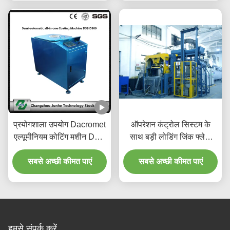
प्रयोगशाला उपयोग Dacromet
ऑपरेशन कंट्रोल सिस्टम के
एल्यूमीनियम कोटिंग मशीन DSB
साथ बड़ी लोडिंग जिंक फ्लेक
S300 अधिकतम क्षमता 400 kg
कोटिंग मशीन
सबसे अच्छी कीमत पाएं
/ h केन्द्रापसारक गति
सबसे अच्छी कीमत पाएं
हमसे संपर्क करें