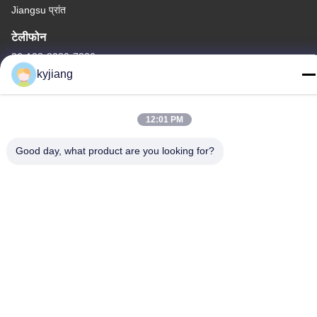
Jiangsu प्रांत
टेलीफोन
86-133-8280-7820
kyjiang
12:01 PM
चीन अच्छी गुणवत्ता जस्ता परत कोटिंग आपूर्तिकर्ता. कॉपीराइट © -2026
Good day, what product are you looking for?
Changzhou Junhe Technology Stock Co.,Ltd. . सर्वाधिकार सुरक्षित।
गोपनीयता नीति
|
साइटमैप