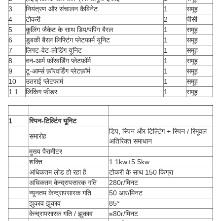
3
नियंत्रण और संचालन कैबिनेट
1
समूह
4
टोकरी
2
पीसी
5
कूलिंग जैकेट के साथ डिप/पंपिंग बैरल
1
समूह
6
डुबकी बैरल लिफ्टिंग प्लेटफार्म यूनिट
1
समूह
7
लिफ्ट-वेट-लोडिंग यूनिट
1
समूह
8
वन-आर्म फ़ॉरवर्डिंग प्लेटफ़ॉर्म
1
समूह
9
टू-आर्म्स फ़ॉरवर्डिंग प्लेटफ़ॉर्म
1
समूह
10
उतराई प्लेटफार्म
1
समूह
1 1
लिंकिंग फीडर
1
समूह
1
स्पिन-टिल्टिंग यूनिट
डिप, स्पिन और टिल्टिंग + स्पिन / रिमूवल
समारोह
अतिरिक्त समाधान
मुख्य पैरामीटर
शक्ति :
1.1kw+5.5kw
अधिकतम लोड हो रहा है
टोकरी के साथ 150 किग्रा
अधिकतम केन्द्रापसारक गति
280r/मिनट
न्यूनतम केन्द्रापसारक गति
50 आर/मिनट
झुकाव झुकाव
85°
केन्द्रापसारक गति / झुकाव
≤80r/मिनट