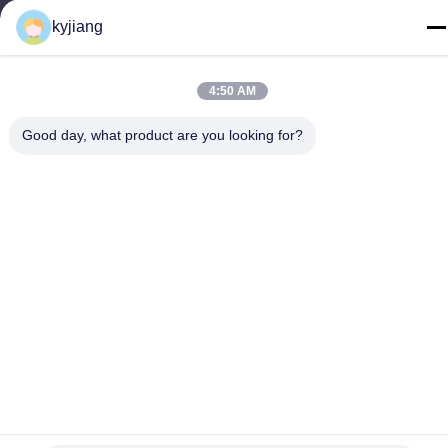
कारखाने का पता
kyjiang
नं. 12, Xingtang West Road, Xinbei District, Changzhou City,
Jiangsu प्रांत
4:50 AM
टेलीफोन
86-133-8280-7820
Good day, what product are you looking for?
चीन अच्छी गुणवत्ता जस्ता परत कोटिंग आपूर्तिकर्ता. कॉपीराइट © -2026
Changzhou Junhe Technology Stock Co.,Ltd. . सर्वाधिकार सुरक्षित।
गोपनीयता नीति
|
साइटमैप