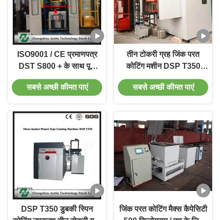
ISO9001 / CE प्रमाणपत्र
तीन टोकरी ग्रह जिंक परत
DST S800 + के साथ पूर्ण
कोटिंग मशीन DSP T350
स्वचालित जस्ता परत कोटिंग
ऑपरेशन नियंत्रण प्रणाली
सबसे अच्छी कीमत पाएं
सबसे अच्छी कीमत पाएं
मशीन
DSP T350 डुबकी स्पिन
जिंक परत कोटिंग मैक्स कैपेसिटी