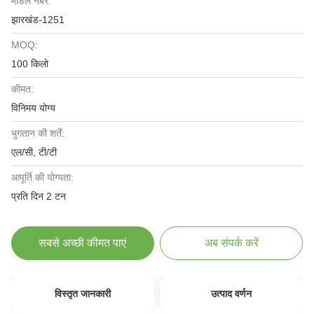
मॉडल नंबर:
झारखंड-1251
MOQ:
100 किलो
कीमत:
विनिमय योग्य
भुगतान की शर्तें:
एल/सी, टी/टी
आपूर्ति की योग्यता:
प्रति दिन 2 टन
सबसे अच्छी कीमत पाएं
अब संपर्क करें
विस्तृत जानकारी
उत्पाद वर्णन