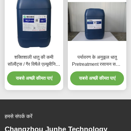
शक्तिशाली धातु की कमी
पर्यावरण के अनुकूल धातु
सॉल्वैंट्स / गैर विषैले एल्यूमीनियम
Pretreatment रसायन सफाई
सफाई समाधान
एजेंट
सबसे अच्छी कीमत पाएं
सबसे अच्छी कीमत पाएं
हमसे संपर्क करें
Changzhou Junhe Technology