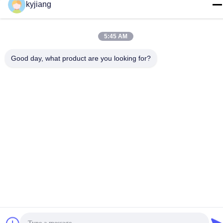
टेलीफोन
kyjiang
86-133-8280-7820
5:45 AM
Good day, what product are you looking for?
चीन अच्छी गुणवत्ता जस्ता परत कोटिंग आपूर्तिकर्ता. कॉपीराइट © -2026
Changzhou Junhe Technology Stock Co.,Ltd. . सर्वाधिकार सुरक्षित।
गोपनीयता नीति
|
साइटमैप