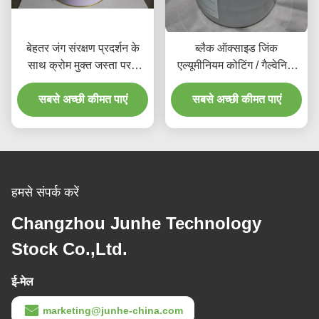
बेहतर जंग संरक्षण प्रदर्शन के
ब्लैक ऑक्साइड जिंक
साथ क्रोम मुक्त जस्ता परत
एल्यूमीनियम कोटिंग / गैल्वेनिक
कोटिंग
व्हाइट पैशन जस्ता चढ़ाना
सबसे अच्छी कीमत पाएं
सबसे अच्छी कीमत पाएं
हमसे संपर्क करें
Changzhou Junhe Technology
Stock Co.,Ltd.
ई-मेल
marketing@junhe-china.com