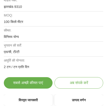
मॉडल नंबर:
झारखंड-9310
MOQ:
100 किलो मीटर
कीमत:
विनिमय योग्य
भुगतान की शर्तें:
एल/सी, टी/टी
आपूर्ति की योग्यता:
2 टन / टन प्रति दिन
सबसे अच्छी कीमत पाएं
अब संपर्क करें
विस्तृत जानकारी
उत्पाद वर्णन