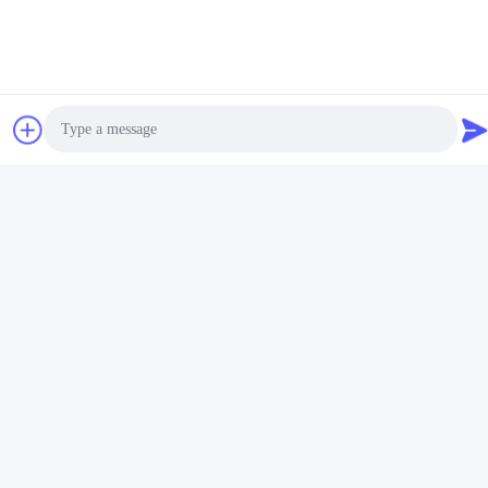
एल्यूमीनियम जस्ता परत कोटिंग
उच्च शुद्धता यांत्रिक जस्ता
जल समाधान 1.30 Coating
चढ़ाना, अनुपात धातु सुरक्षात्मक
0.05 गुरुत्वाकर्षण बढ़ रहा है
कोटिंग्स
सबसे अच्छी कीमत पाएं
सबसे अच्छी कीमत पाएं
Photo
Video Call
Audio Call
माइक्रोलेयर जंग संरक्षण के साथ
वॉटर सॉल्यूशन जिंक फास्फेट
डिप स्पिन जिंक परत कोटिंग
कोटिंग पेंट और क्रोम फ्री स्प्रेिंग
फॉट हार्डवेयर
सबसे अच्छी कीमत पाएं
सबसे अच्छी कीमत पाएं