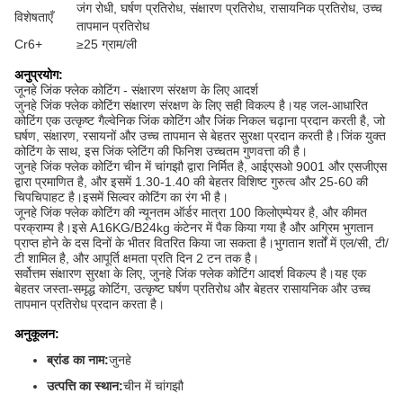
जंग रोधी, घर्षण प्रतिरोध, संक्षारण प्रतिरोध, रासायनिक प्रतिरोध, उच्च
विशेषताएँ
तापमान प्रतिरोध
Cr6+
≥25 ग्राम/ली
अनुप्रयोग:
जूनहे जिंक फ्लेक कोटिंग - संक्षारण संरक्षण के लिए आदर्श
जुनहे जिंक फ्लेक कोटिंग संक्षारण संरक्षण के लिए सही विकल्प है।यह जल-आधारित
कोटिंग एक उत्कृष्ट गैल्वेनिक जिंक कोटिंग और जिंक निकल चढ़ाना प्रदान करती है, जो
घर्षण, संक्षारण, रसायनों और उच्च तापमान से बेहतर सुरक्षा प्रदान करती है।जिंक युक्त
कोटिंग के साथ, इस जिंक प्लेटिंग की फिनिश उच्चतम गुणवत्ता की है।
जुनहे जिंक फ्लेक कोटिंग चीन में चांगझौ द्वारा निर्मित है, आईएसओ 9001 और एसजीएस
द्वारा प्रमाणित है, और इसमें 1.30-1.40 की बेहतर विशिष्ट गुरुत्व और 25-60 की
चिपचिपाहट है।इसमें सिल्वर कोटिंग का रंग भी है।
जूनहे जिंक फ्लेक कोटिंग की न्यूनतम ऑर्डर मात्रा 100 किलोएम्पेयर है, और कीमत
परक्राम्य है।इसे A16KG/B24kg कंटेनर में पैक किया गया है और अग्रिम भुगतान
प्राप्त होने के दस दिनों के भीतर वितरित किया जा सकता है।भुगतान शर्तों में एल/सी, टी/
टी शामिल है, और आपूर्ति क्षमता प्रति दिन 2 टन तक है।
सर्वोत्तम संक्षारण सुरक्षा के लिए, जुनहे जिंक फ्लेक कोटिंग आदर्श विकल्प है।यह एक
बेहतर जस्ता-समृद्ध कोटिंग, उत्कृष्ट घर्षण प्रतिरोध और बेहतर रासायनिक और उच्च
तापमान प्रतिरोध प्रदान करता है।
अनुकूलन:
ब्रांड का नाम:
जुनहे
उत्पत्ति का स्थान:
चीन में चांगझौ