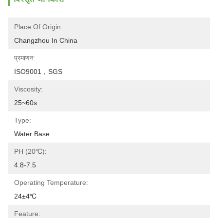
Place Of Origin:
Changzhou In China
प्रमाणन:
ISO9001，SGS
Viscosity:
25~60s
Type:
Water Base
PH (20℃):
4.8-7.5
Operating Temperature:
24±4℃
Feature: