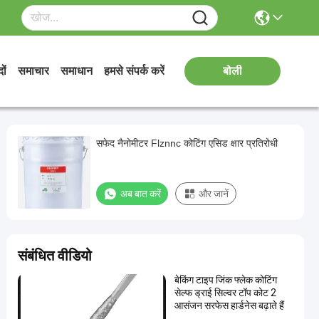
ों
समाचार
समाधान
हमसे संपर्क करें
बोली
सफेद नैनोमीटर Flznnc कोटिंग एसिड क्षार प्रतिरोधी
अब बात करें
और जानें
संबंधित वीडियो
बेकिंग टाइप जिंक फ्लेक कोटिंग
सेल्फ ड्राई सिल्वर टॉप कोट 2
आसंजन सरफेस हार्डनेस बढ़ाते हैं