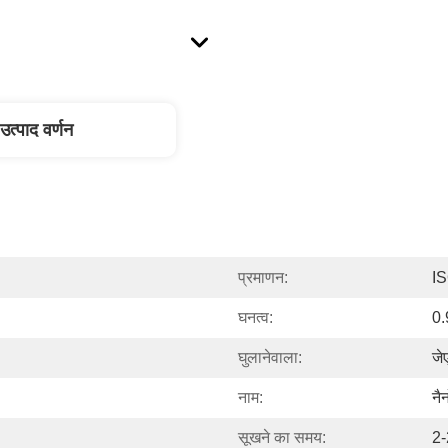
उत्पाद वर्णन
प्रमाणन:
I
घनत्व:
0.
घुलानेवाला:
जे
नाम:
नै
सूखने का समय:
2-