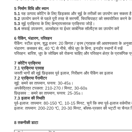
5 निर्माण विधि और ध्यान
5.1
यह उत्पाद कोटिंग के लिए छिड़काव और सूई के तरीकों का उपयोग कर सकता ह
5.2
उपयोग करने से पहले पूरी तरह से सरगर्मी, चिपचिपाहट को समायोजित करने क
5.3
सूई प्रक्रिया के लिए केन्द्रापसारक प्रक्रिया जोड़ें।
5.4
सफाई उपकरण, अल्कोहल या ईथर कार्बनिक सॉल्वैंट्स का उपयोग करें
6 पैकिंग, भंडारण, परिवहन
पैकिंग: स्टील ड्रम, शुद्ध वजन: 20 किग्रा / ड्रम (ग्राहक की आवश्यकता के अनुस
भंडारण: कसकर बंद, 40 ℃ से नीचे, सीधे धूप के बिना, इनडोर स्थानों में रखें
परिवहन: बारिश, धूप के जोखिम को रोकना चाहिए और परिवहन क्षेत्र के प्रासंगिक 
7 कोटिंग प्रक्रिया
7.1 प्रक्रिया प्रवाह
जस्ती भागों की सूई छिड़काव पूर्व इलाज, निरीक्षण और पैकिंग का इलाज
7.2 प्रक्रिया पैरामीटर
सूई: कमरे का तापमान, घनत्व: 30-45s।
अपकेंद्रित्र टपकता: 210-270 / मिनट, 30-60s
छिड़काव :: कमरे का तापमान, घनत्व: 25-35s।
7.3 इलाज की स्थिति
पूर्व-इलाज: तापमान: 80-150 ℃, 10-15 मिनट, चुनें कि क्या पूर्व-इलाज वर्कपीस 
इलाज: तापमान: 200-220 ℃, 20-30 मिनट, बॉक्स-प्रकार की भट्टी या चैनल ड
8 तकनीकी डाटा