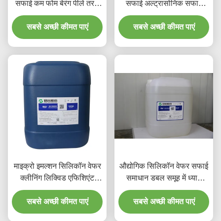
सफाई कम फोम बेरंग पीले तरल
सफाई अल्ट्रासोनिक सफाई
JH-1015 के लिए
रसायन अच्छा प्रदर्शन
सबसे अच्छी कीमत पाएं
सबसे अच्छी कीमत पाएं
माइक्रो इमल्शन सिलिकॉन वेफर
औद्योगिक सिलिकॉन वेफर सफाई
क्लीनिंग लिक्विड एफिशिएंट
समाधान डबल समूह में ध्यान
केमिकल कंजम्पशन
केंद्रित
सबसे अच्छी कीमत पाएं
सबसे अच्छी कीमत पाएं