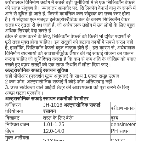
अर्धचालक विनिर्माण उद्योग में सबसे बड़ी चुनौतियों में से एक सिलिकॉन वेफर्स
की सतह संदूषण है।
ज्यादातर आमतौर पर, सिलिकॉन वेफर्स वायु के संपर्क में
आने से दूषित हो जाते हैं, जिसमें कार्बनिक कण संदूषक का उच्च स्तर होता
है।
ये संदूषक एक मजबूत इलेक्ट्रोस्टैटिक बल के कारण सिलिकॉन वेफर
सतह पर दृढ़ता से बंध जाते हैं, जो अर्धचालक उद्योग में उन लोगों के लिए बहुत
अधिक सिरदर्द पैदा करते हैं।
ठीक से काम करने के लिए, सिलिकॉन वेफर्स को किसी भी दूषित पदार्थों से
पूरी तरह मुक्त होना चाहिए।
इन संदूकों को हटाना कार्यों में सबसे सरल नहीं
है, हालाँकि, सिलिकॉन वेफर्स बहुत नाजुक होते हैं।
इस कारण से, अर्धचालक
विनिर्माण व्यवसायों को सावधानीपूर्वक तैयार की गई सफाई योजना का पालन
करना चाहिए जो सुनिश्चित करता है कि कम से कम क्षति के जोखिम को बनाए
रखते हुए वफ़र सतहों को एक साफ स्थिति में लौटा दिया जाए।
अल्ट्रासोनिक सफाई रसायन
सुविधा
सही पीपीआर (प्रदर्शन मूल्य अनुपात) के साथ 1 एकल समूह उत्पाद
2 कम फोम, अल्ट्रासोनिक सफाई में कोई फोम अतिप्रवाह नहीं।
3. उच्च सटीकता वाले आईटी क्षेत्र की आवश्यकता को पूरा करने के लिए
अच्छा घटता प्रदर्शन।
अल्ट्रासोनिक सफाई रसायन
तकनीकी पैरामीटर
वर्गीकरण
JH-1016
अल्ट्रासोनिक सफाई
परीक्षण मानक
परियोजना
रसायन
दिखावट
तरल के लिए बेरंग
दृश्य
निश्चित वजन
1.01-1.25
densimeter
पीएच
12.0-14.0
PH साधन
मुक्त क्षारीयता
≧ 13.5mg
CYFC