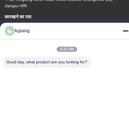
Jiangsu प्रांत
कारखाने का पता
नं. 12, Xingtang West Road, Xinbei District, Changzhou City,
kyjiang
Jiangsu प्रांत
टेलीफोन
5:33 AM
86-133-8280-7820
Good day, what product are you looking for?
चीन अच्छी गुणवत्ता जस्ता परत कोटिंग आपूर्तिकर्ता. कॉपीराइट © -2026
Changzhou Junhe Technology Stock Co.,Ltd. . सर्वाधिकार सुरक्षित।
गोपनीयता नीति
|
साइटमैप